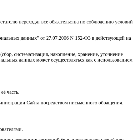
бретателю переходят все обязательства по соблюдению условий
ональных данных" от 27.07.2006 N 152-ФЗ в действующей на
сбор, систематизация, накопление, хранение, уточнение
ональных данных может осуществляться как с использованием
её часть.
министрации Сайта посредством письменного обращения.
ователями.
ики сторонних компаний (т. е. поставщиков услуг) или